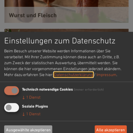
Wurst und Fleisch
Einstellungen zum Datenschutz
Beim Besuch unserer Website werden Informationen über Sie
verarbeitet. Mit Ihrer Zustimmung können diese auch an Dritte, z.B.
zum Zweck der statistischen Auswertung, übermittelt werden. Sie
können die hier vorgenommenen Einstellungen jederzeit abändern.
Mehr dazu erfahren Sie hier:
Datenschutzerklärung
/
Impressum
.
Technisch notwendige Cookies
(immer erforderlich)
↓
1
Dienst
Säfte und Limonaden
Soziale Plugins
↓
1
Dienst
Ausgewählte akzeptieren
Alle akzeptieren