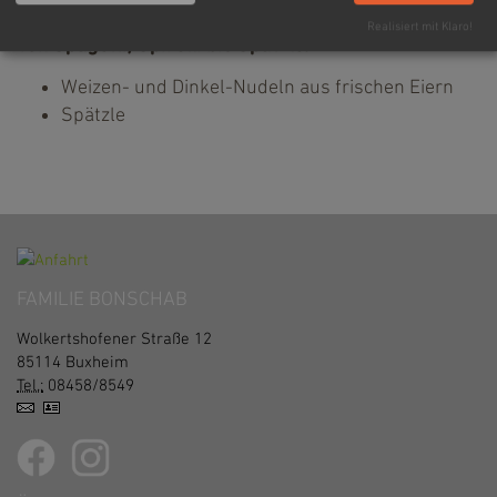
Realisiert mit Klaro!
Von Spagetti, Spirelli bis Spätzle:
Weizen- und Dinkel-Nudeln aus frischen Eiern
Spätzle
FAMILIE BONSCHAB
Wolkertshofener Straße 12
85114
Buxheim
Tel.:
08458/8549
vCard